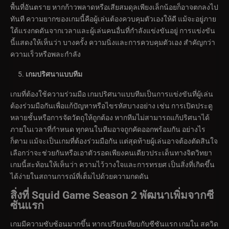
พื้นที่อันตราย หากก้าวพลาดหรือเสียสมดุลเพียงเล็กน้อยก็อาจตกลงไป
ทันที ความยากของเกมนี้คือผู้เล่นต้องควบคุมตัวเองให้ดี แม้จะอยู่ภาย
ใต้แรงกดดันจากเวลาและผู้เล่นคนอื่นที่กำลังแข่งขันอยู่ การแข่งขัน
นี้แสดงให้เห็นว่า บางครั้ง ความนิ่งและการควบคุมตัวเอง สำคัญกว่า
ความเร็วหรือพละกำลัง
เกมปริศนาแบบทีม
เกมที่ต้องใช้ความร่วมมือ
เกมปริศนาแบบทีมเป็นการแข่งขันที่ผู้เล่น
ต้องร่วมมือกันเพื่อแก้ปัญหาหรือไขรหัสบางอย่าง เช่น การเปิดประตู
หลายชั้นหรือการจัดวัตถุให้ถูกต้อง หากทีมไม่สามารถแก้ปริศนาได้
ภายในเวลาที่กำหนด ทุกคนในทีมอาจถูกคัดออกพร้อมกัน อย่างไร
ก็ตาม แม้จะเป็นเกมที่ต้องร่วมมือกัน แต่สุดท้ายผู้เล่นอาจต้องตัดสินใจ
เลือกว่าจะช่วยกันหรือเอาตัวรอดเพียงคนเดียวประเด็นทางจิตวิทยา
เกมนี้สะท้อนให้เห็นว่า ความไว้วางใจและการทรยศ เป็นสิ่งที่เกิดขึ้น
ได้ง่ายในสถานการณ์ที่เต็มไปด้วยความกดดัน
สิ่งที่ Squid Game Season 2 พัฒนาเพิ่มจากซี
ซันแรก
เกมมีความซับซ้อนมากขึ้น หากเปรียบเทียบกับซีซันแรก เกมใน สควิด