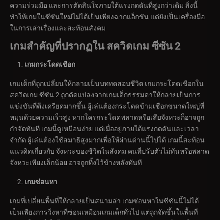
ความร่วมมือ และการตัดสินใจภายใต้แรงกดดันที่สูงกว่าเดิม สิ่งนี้
ทำให้เกมในซีซันใหม่ไม่ได้เป็นเพียงฉากแอ็กชัน แต่ยังเป็นเครื่องมือ
ในการเล่าเรื่องและสะท้อนสังคม
เกมสำคัญที่ปรากฏใน สควิดเกม ซีซัน 2
เกมกระโดดเชือก
เกมเด็กที่ถูกเปลี่ยนให้กลายเป็นบททดสอบชีวิต เกมกระโดดเชือกใน
สควิดเกม ซีซัน 2 ถูกดัดแปลงจากเกมเด็กธรรมดาให้กลายเป็นการ
แข่งขันที่ตึงเครียดมากขึ้น ผู้เล่นต้องกระโดดข้ามเชือกขนาดใหญ่ที่
หมุนด้วยความเร็วสูง หากใครกระโดดพลาดหรือเสียจังหวะก็อาจถูก
กำจัดทันที เกมนี้ดูเหมือนง่าย แต่เมื่ออยู่ภายใต้แรงกดดันและเวลา
จำกัด ผู้เล่นต้องใช้สมาธิสูงมากเพื่อให้ผ่านด่านนี้ไปได้ เกมนี้สะท้อน
แนวคิดเกี่ยวกับ จังหวะของชีวิตในสังคม คนที่ปรับตัวไม่ทันหรือพลาด
จังหวะเพียงเล็กน้อย อาจถูกทิ้งไว้ข้างหลังทันที
เกมซ่อนหา
เกมที่เปลี่ยนพื้นที่ให้กลายเป็นสนามล่า เกมซ่อนหาในซีซันนี้ไม่ได้
เป็นเพียงการวิ่งหาที่ซ่อนเหมือนเกมเด็กทั่วไป แต่ถูกจัดขึ้นในพื้นที่