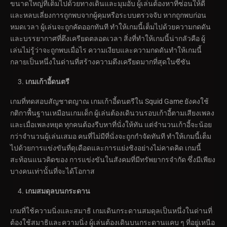
ขนาดใหญ่ที่เต็มไปด้วยทางเดินและมุมอับ ผู้เล่นต้องหาที่ซ่อนให้ดี
และหลบเลี่ยงการถูกพบจากผู้คุมหรือระบบตรวจจับ หากถูกพบก่อน
หมดเวลา ผู้เล่นจะถูกคัดออกทันที ทำให้เกมนี้เต็มไปด้วยความกดดัน
และบรรยากาศที่ตึงเครียดตลอดเวลา สิ่งที่ทำให้เกมนี้น่ากลัวคือ ผู้
เล่นไม่รู้ว่าจะถูกพบเมื่อไร ความเงียบและความกดดันทำให้เกมนี้
กลายเป็นหนึ่งในด่านที่สร้างความตึงเครียดมากที่สุดในซีซัน
เกมเก้าอี้ดนตรี
เกมที่ทดสอบสัญชาตญาณ เกมเก้าอี้ดนตรีใน Squid Game ยังคงใช้
กติกาพื้นฐานเหมือนเกมเด็ก ผู้เล่นต้องเดินวนรอบเก้าอี้ตามเสียงเพลง
และเมื่อเพลงหยุด ทุกคนต้องรีบหาที่นั่งให้ทัน แต่จำนวนเก้าอี้จะน้อย
กว่าจำนวนผู้เล่นเสมอ คนที่ไม่มีที่นั่งจะถูกกำจัดทันที ทำให้เกมนี้เต็ม
ไปด้วยการแข่งขันที่ดุเดือดและการแย่งชิงอย่างไม่คาดคิด เกมนี้
สะท้อนแนวคิดของ การแข่งขันในสังคมที่มีทรัพยากรจำกัด ซึ่งมีเพียง
บางคนเท่านั้นที่จะได้โอกาส
เกมสมดุลบนกระดาน
เกมที่ใช้ความนิ่งและสมาธิ เกมเดินกระดานสมดุลเป็นหนึ่งในด่านที่
ต้องใช้สมาธิและความนิ่ง ผู้เล่นต้องเดินบนกระดานแคบ ๆ ที่อยู่เหนือ