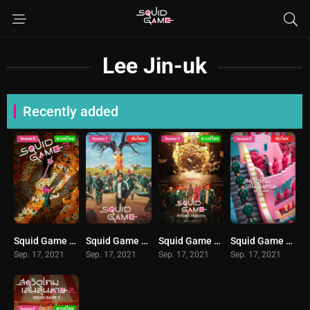
Lee Jin-uk
Recently added
Squid Game Season 3 (2025) สควิดเกม เล่นลุ้นตาย ภาค 3 ตอนที่ 1-6 จบ พากย์ไทย
Squid Game Season 1 (2021) สควิดเกม เล่นลุ้นตาย ภาค 1 ตอนที่ 1-9 จบ ซับไทย
Squid Game Season 1 (2021) สควิดเกม เล่นลุ้นตาย ภาค 1 ตอนที่ 1-9 จบ พากย์ไทย
Squid Game Season 2 (2024) สควิดเกม เล่นลุ้นตาย ภาค 2 ตอนที่ 1-7 จบ ซับไทย
Sep. 17, 2021
Sep. 17, 2021
Sep. 17, 2021
Sep. 17, 2021