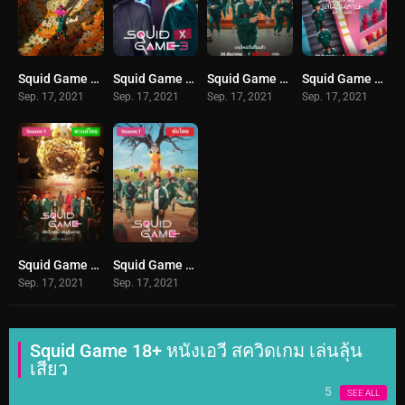
Squid Game Season 3 (2025) สควิดเกม เล่นลุ้นตาย ภาค 3 ตอนที่ 1-6 จบ พากย์ไทย
Squid Game Season 3 (2025) สควิดเกม เล่นลุ้นตาย ภาค 3 ตอนที่ 1-6 จบ ซับไทย
Squid Game Season 2 (2024) สควิดเกม เล่นลุ้นตาย ภาค 2 ตอนที่ 1-7 จบ พากย์ไทย
Squid Game Season 2 (2024) สควิดเกม เล่นลุ้นตาย ภาค 2 ตอนที่ 1-7 จบ ซับไทย
Sep. 17, 2021
Sep. 17, 2021
Sep. 17, 2021
Sep. 17, 2021
Squid Game Season 1 (2021) สควิดเกม เล่นลุ้นตาย ภาค 1 ตอนที่ 1-9 จบ พากย์ไทย
Squid Game Season 1 (2021) สควิดเกม เล่นลุ้นตาย ภาค 1 ตอนที่ 1-9 จบ ซับไทย
Sep. 17, 2021
Sep. 17, 2021
Squid Game 18+ หนังเอวี สควิดเกม เล่นลุ้น
เสียว
5
SEE ALL