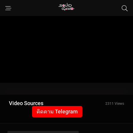
Video Sources
2311 Views
ติดตาม Telegram