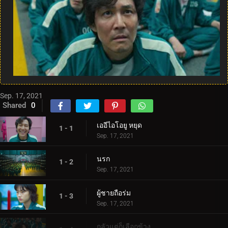
Sep. 17, 2021
Shared
0
เออีไอโอยู หยุด
1 - 1
Sep. 17, 2021
นรก
1 - 2
Sep. 17, 2021
ผู้ชายถือร่ม
1 - 3
Sep. 17, 2021
กลัวแต่ก็เลือกข้าง