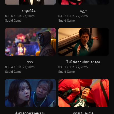
มนุษย์คือ...
○△□
S3 E6 / Jun. 27, 2025
S3 E5 / Jun. 27, 2025
Squid Game
Squid Game
222
ไม่ใช่ความผิดของคุณ
S3 E4 / Jun. 27, 2025
S3 E3 / Jun. 27, 2025
Squid Game
Squid Game
คืนที่ดาวพร่างพราย
กุญแจและมีด